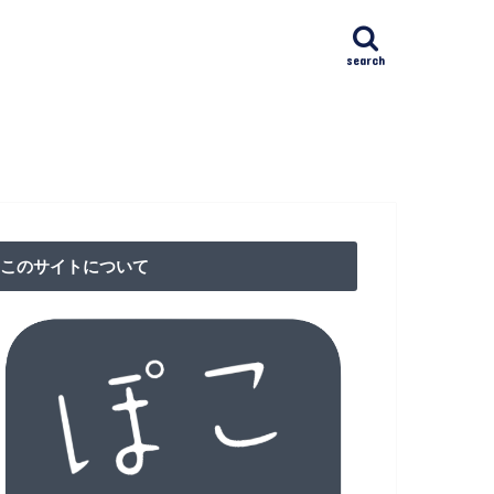
search
ﾄｸﾘﾆｯｸ日本橋(NAC)
IVFクリニック
漢方館
リニック
クション東京（RCT）
ア検査
このサイトについて