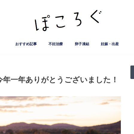
おすすめ記事
不妊治療
卵子凍結
妊娠・出産
妊娠率など治療実績公開
クリニック
人工授精
流産・子宮筋腫など
不妊検査など
サプリ・漢方薬
保険･助成制度など
不妊治療基礎知識
妊活ライフ
葛飾赤十字産院
FMC東京クリニック
出生前診断
ﾅﾁｭﾗﾙｱｰ
はなおか
誠心堂 
こまえク
リプロダ
精液検査
クラミジ
】今年一年ありがとうございました！