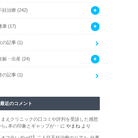
不妊治療
(242)
健康
(17)
夫の記事
(1)
妊娠・出産
(24)
妻の記事
(1)
最近のコメント
こまえクリニックの口コミや評判を受診した感想
から｡本の印象とギャップが･･
に
やまね
より
【オフ会レポvol2】二人目不妊治療のリアル｡仕事