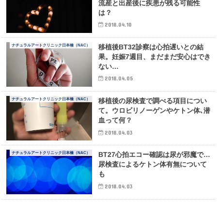
流産と出産後に疾患が残る可能性
は？
2018.04.10
ナチュラルアートクリニック日本橋（NAC）
移植後BT32診察は心拍遅いとの結
果。妊娠7週目、まだまだ安心はでき
ない…
2018.04.05
ナチュラルアートクリニック日本橋（NAC）
移植後の尿検査で調べる項目につい
て。ウロビリノーゲンやケトン体､潜
血って何？
2018.04.03
ナチュラルアートクリニック日本橋（NAC）
BT27心拍エコー確認は尿が邪魔で…
尿検査によるケトン体有無について
も
2018.04.03