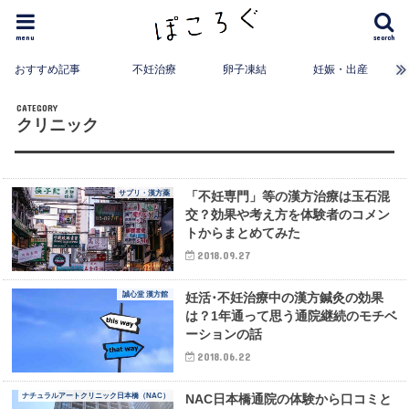
menu
search
おすすめ記事
不妊治療
卵子凍結
妊娠・出産
クリニック
サプリ・漢方薬
「不妊専門」等の漢方治療は玉石混
交？効果や考え方を体験者のコメン
トからまとめてみた
2018.09.27
誠心堂 漢方館
妊活･不妊治療中の漢方鍼灸の効果
は？1年通って思う通院継続のモチベ
ーションの話
2018.06.22
ナチュラルアートクリニック日本橋（NAC）
NAC日本橋通院の体験から口コミと