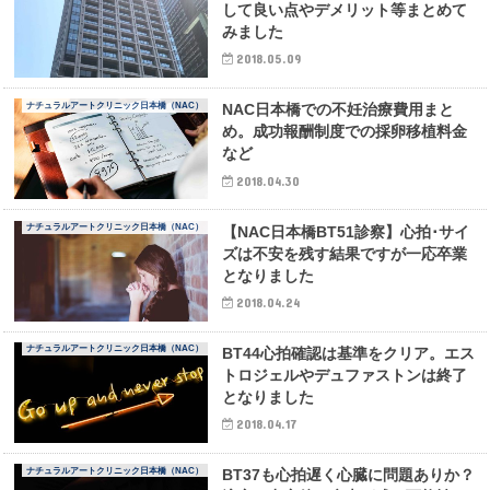
して良い点やデメリット等まとめて
みました
2018.05.09
ナチュラルアートクリニック日本橋（NAC）
NAC日本橋での不妊治療費用まと
め。成功報酬制度での採卵移植料金
など
2018.04.30
ナチュラルアートクリニック日本橋（NAC）
【NAC日本橋BT51診察】心拍･サイ
ズは不安を残す結果ですが一応卒業
となりました
2018.04.24
ナチュラルアートクリニック日本橋（NAC）
BT44心拍確認は基準をクリア。エス
トロジェルやデュファストンは終了
となりました
2018.04.17
ナチュラルアートクリニック日本橋（NAC）
BT37も心拍遅く心臓に問題ありか？