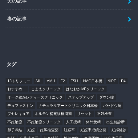
夫の記事
妻の記事
タグ
13トリソミー
AIH
AMH
E2
FSH
NAC日本橋
NIPT
P4
おすすめ！
こまえクリニック
はなおかIVFクリニック
オーク銀座レディースクリニック
ステップアップ
ダウン症
デュファストン
ナチュラルアートクリニック日本橋
バセドウ病
ブセレキュア
ホルモン補充移植周期
リセット
不妊検査
不妊治療
不妊治療クリニック
人工授精
体外受精
出生前診断
卵子凍結
妊娠
妊娠検査薬
妊娠率
妊娠率成績公開
妊婦健診