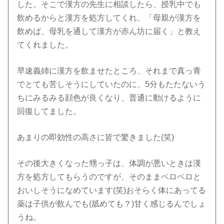
した。そこで漢方の先生に相談したら、授乳中でも
飲めるからと漢方を処方してくれ、「母親が漢方を
飲めば、母乳を通して漢方が赤ん坊に届く」と教え
てくれました。
早速義姉に漢方を飲ませたところ、それまで真っ青
でとても苦しそうにしていたのに、5分もたたないう
ちにみるみる顔色が良くなり、普通に動けるように
回復してました。
あまりの即効性の高さに皆で驚きました(笑)
その後大きくなった甥っ子は、体調が悪いときは漢
方を処方してもらうのですが、そのままペロペロと
おいしそうになめています(笑)おそらく体にあってる
薬は子供が飲んでも(舐めても？)甘く感じるんでしょ
うね。