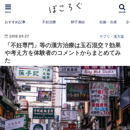
menu
search
おすすめ記事
不妊治療
卵子凍結
妊娠・出産
2018.09.27
サプリ・漢方薬
「不妊専門」等の漢方治療は玉石混交？効果
や考え方を体験者のコメントからまとめてみ
た