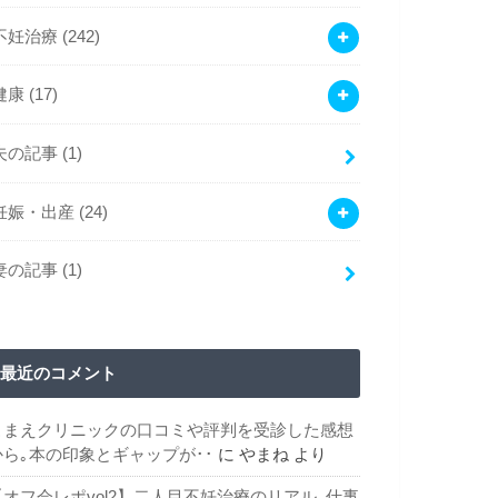
不妊治療
(242)
健康
(17)
夫の記事
(1)
妊娠・出産
(24)
妻の記事
(1)
最近のコメント
こまえクリニックの口コミや評判を受診した感想
から｡本の印象とギャップが･･
に
やまね
より
【オフ会レポvol2】二人目不妊治療のリアル｡仕事