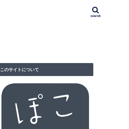
search
ﾄｸﾘﾆｯｸ日本橋(NAC)
IVFクリニック
漢方館
リニック
クション東京（RCT）
ア検査
このサイトについて