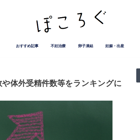
おすすめ記事
不妊治療
卵子凍結
妊娠・出産
妊娠率など治療実績公開
クリニック
人工授精
流産・子宮筋腫など
不妊検査など
サプリ・漢方薬
保険･助成制度など
不妊治療基礎知識
妊活ライフ
葛飾赤十字産院
FMC東京クリニック
出生前診断
ﾅﾁｭﾗﾙｱｰ
はなおか
誠心堂 
こまえク
リプロダ
精液検査
クラミジ
数や体外受精件数等をランキングに