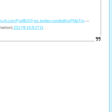
ps://t.co/cjPyqfB2QI
pic.twitter.com/kd6yvPMpTm
—
lion)
2017年10月27日