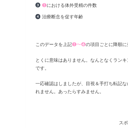
❶
における体外受精の件数
治療断念を促す年齢
このデータを上記
❶〜❹
の項目ごとに降順に
とくに意味はありません。なんとなくランキ
です。
一応確認はしましたが、目視＆手打ち転記な
れません。あったらすみません。
スポ