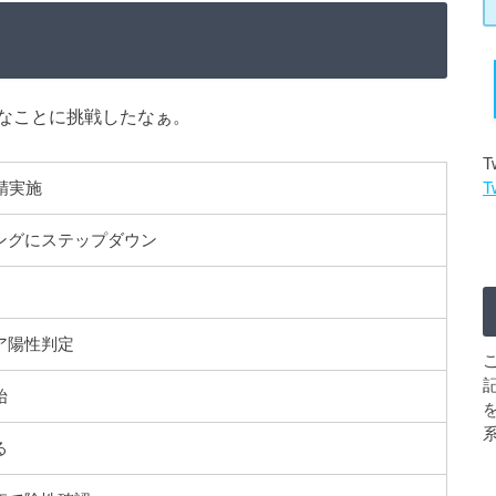
なことに挑戦したなぁ。
T
精実施
T
ングにステップダウン
ア陽性判定
始
る