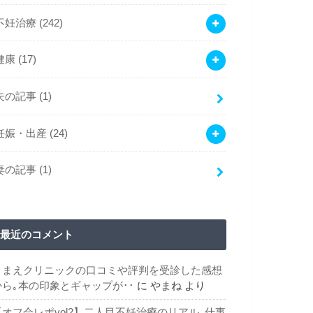
不妊治療
(242)
健康
(17)
夫の記事
(1)
妊娠・出産
(24)
妻の記事
(1)
最近のコメント
こまえクリニックの口コミや評判を受診した感想
から｡本の印象とギャップが･･
に
やまね
より
【オフ会レポvol2】二人目不妊治療のリアル｡仕事