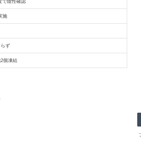
査で陰性確認
実施
ならず
胞2個凍結
、