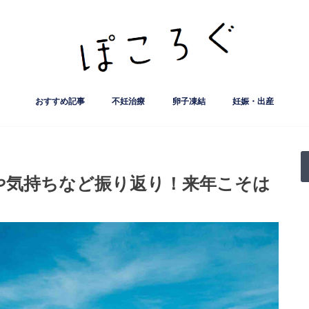
おすすめ記事
不妊治療
卵子凍結
妊娠・出産
妊娠率など治療実績公開
クリニック
人工授精
流産・子宮筋腫など
不妊検査など
サプリ・漢方薬
保険･助成制度など
不妊治療基礎知識
妊活ライフ
葛飾赤十字産院
FMC東京クリニック
出生前診断
ﾅﾁｭﾗﾙｱｰ
はなおか
誠心堂 
こまえク
リプロダ
精液検査
クラミジ
用や気持ちなど振り返り！来年こそは