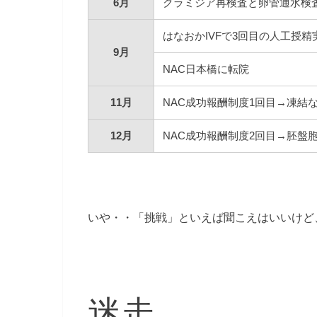
6月
クラミジア再検査と卵管通水検
はなおかIVFで3回目の人工授精
9月
NAC日本橋に転院
11月
NAC成功報酬制度1回目→凍結
12月
NAC成功報酬制度2回目→胚盤
いや・・「挑戦」といえば聞こえはいいけど
迷走