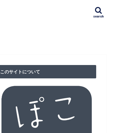
search
ﾄｸﾘﾆｯｸ日本橋(NAC)
IVFクリニック
漢方館
リニック
クション東京（RCT）
ア検査
このサイトについて