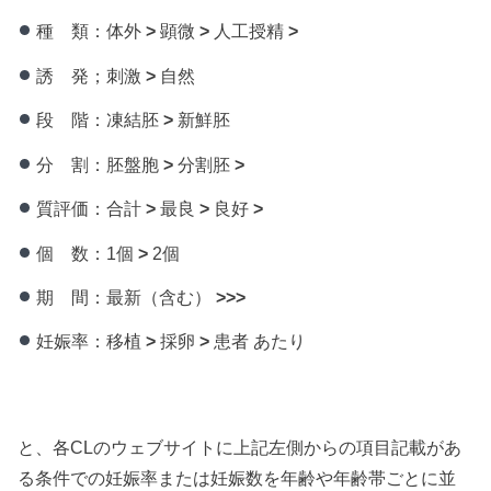
種 類：体外
>
顕微
>
人工授精
>
誘 発；刺激
>
自然
段 階：凍結胚
>
新鮮胚
分 割：胚盤胞
>
分割胚
>
質評価：合計
>
最良
>
良好
>
個 数：1個
>
2個
期 間：最新（含む）
>>>
妊娠率：移植
>
採卵
>
患者 あたり
と、各CLのウェブサイトに上記左側からの項目記載があ
る条件での妊娠率または妊娠数を年齢や年齢帯ごとに並