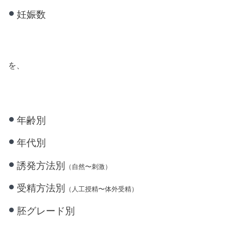
妊娠数
を、
年齢別
年代別
誘発方法別
（自然〜刺激）
受精方法別
（人工授精〜体外受精）
胚グレード別