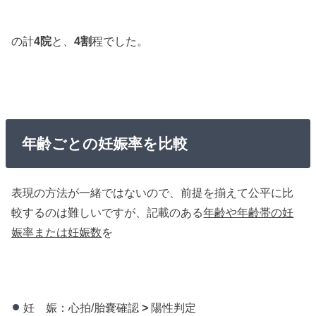
の計
4院
と、
4割
程でした。
年齢ごとの妊娠率を比較
表現の方法が一緒ではないので、前提を揃えて公平に比
較するのは難しいですが、記載のある
年齢や年齢帯の妊
娠率または妊娠数
を
妊 娠：心拍/胎嚢確認
>
陽性判定