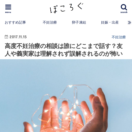
menu
search
おすすめ記事
不妊治療
卵子凍結
妊娠・出産
2017.11.15
不妊治療
高度不妊治療の相談は誰にどこまで話す？友
人や義実家は理解されず誤解されるのが怖い