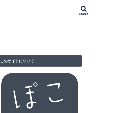
search
ﾄｸﾘﾆｯｸ日本橋(NAC)
IVFクリニック
漢方館
リニック
クション東京（RCT）
ア検査
このサイトについて