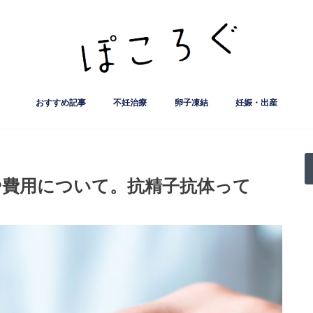
おすすめ記事
不妊治療
卵子凍結
妊娠・出産
妊娠率など治療実績公開
クリニック
人工授精
流産・子宮筋腫など
不妊検査など
サプリ・漢方薬
保険･助成制度など
不妊治療基礎知識
妊活ライフ
葛飾赤十字産院
FMC東京クリニック
出生前診断
ﾅﾁｭﾗﾙｱｰ
はなおか
誠心堂 
こまえク
リプロダ
精液検査
クラミジ
や費用について。抗精子抗体って