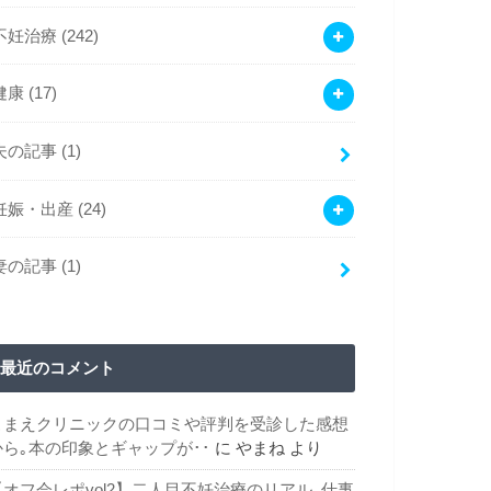
不妊治療
(242)
健康
(17)
夫の記事
(1)
妊娠・出産
(24)
妻の記事
(1)
最近のコメント
こまえクリニックの口コミや評判を受診した感想
から｡本の印象とギャップが･･
に
やまね
より
【オフ会レポvol2】二人目不妊治療のリアル｡仕事