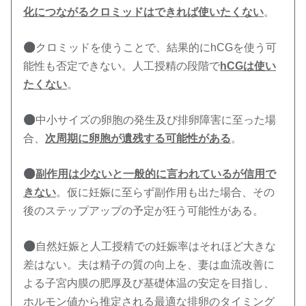
化につながるクロミッドはできれば使いたくない
。
クロミッドを使うことで、結果的にhCGを使う可
能性も否定できない。人工授精の段階で
hCGは使い
たくない
。
中小サイズの卵胞の発生及び排卵障害に至った場
合、
次周期に卵胞が遺残する可能性がある
。
副作用は少ないと一般的に言われているが信用で
きない
。仮に妊娠に至らず副作用も出た場合、その
後のステップアップの予定が狂う可能性がある。
自然妊娠と人工授精での妊娠率はそれほど大きな
差はない。夫は精子の質の向上を、妻は血流改善に
よる子宮内膜の肥厚及び基礎体温の安定を目指し、
ホルモン値から推定される最適な排卵のタイミング