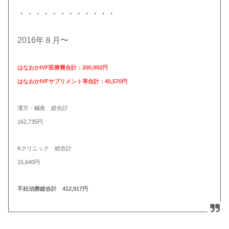
・・・・・・・・・・・・
2016年８月〜
はなおか
IVF
医療費合計：200,992円
はなおか
IVF
サプリメント等合計：40,570円
漢方・鍼灸 総合計
162,735円
Kクリニック 総合計
15,640円
不妊治療総合計 412,917
円