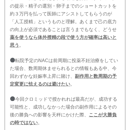
の提示・精子の選別・卵子までのショートカットを
約３万円を払って医師にアシストしてもらうのが
「人工授精」というものと理解。あくまで己の底力
の向上が必須であることは言うまでもなく、どうせ
薬を使うなら体外授精の段で使う方が確率は高いと
思う
。
転院予定のNACは前周期に投薬不妊治療をしてい
た場合、数周期休ませられるとの情報もある中、今
回わずかな妊娠率上昇に賭け、
副作用と数周期の予
定変更に怯えるのは避けたい
。
今回クロミッドで授かれれば最高だが、成功する
可能性と、成功しなかった場合の副作用によるその
後の勝負への影響を天秤にかけた際、
ここが大勝負
の時ではない
。