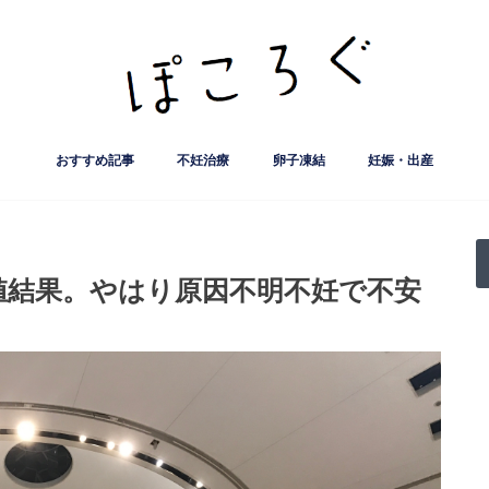
おすすめ記事
不妊治療
卵子凍結
妊娠・出産
妊娠率など治療実績公開
クリニック
人工授精
流産・子宮筋腫など
不妊検査など
サプリ・漢方薬
保険･助成制度など
不妊治療基礎知識
妊活ライフ
葛飾赤十字産院
FMC東京クリニック
出生前診断
ﾅﾁｭﾗﾙｱｰ
はなおか
誠心堂 
こまえク
リプロダ
精液検査
クラミジ
値結果。やはり原因不明不妊で不安