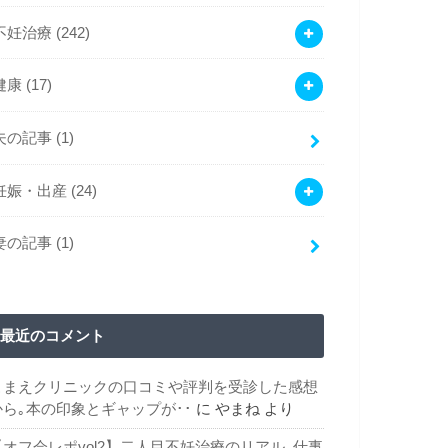
不妊治療
(242)
健康
(17)
夫の記事
(1)
妊娠・出産
(24)
妻の記事
(1)
最近のコメント
こまえクリニックの口コミや評判を受診した感想
から｡本の印象とギャップが･･
に
やまね
より
【オフ会レポvol2】二人目不妊治療のリアル｡仕事