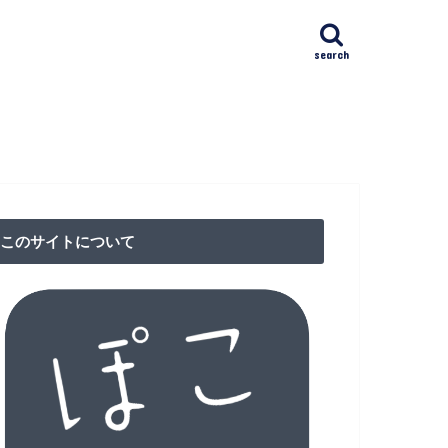
search
ﾄｸﾘﾆｯｸ日本橋(NAC)
IVFクリニック
漢方館
リニック
クション東京（RCT）
ア検査
このサイトについて