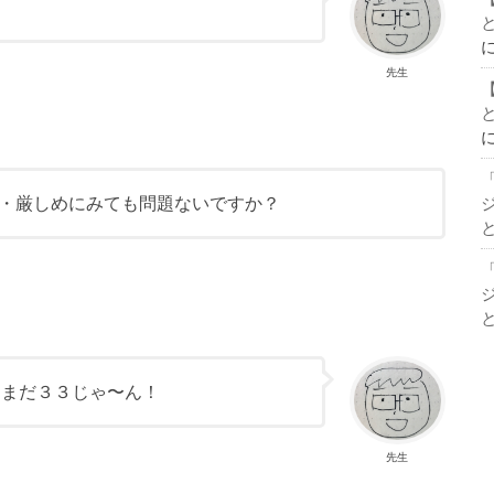
先生
・厳しめにみても問題ないですか？
てまだ３３じゃ〜ん！
先生