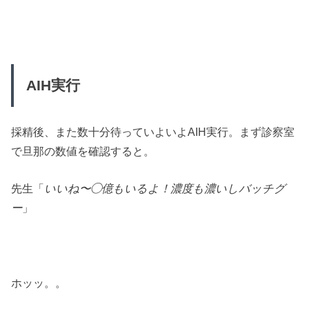
AIH実行
採精後、また数十分待っていよいよAIH実行。まず診察室
で旦那の数値を確認すると。
先生「
いいね〜◯億もいるよ！濃度も濃いしバッチグ
ー
」
ホッッ。。