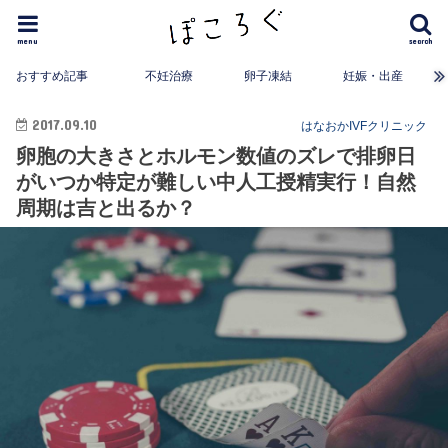
menu
search
おすすめ記事
不妊治療
卵子凍結
妊娠・出産
2017.09.10
はなおかIVFクリニック
卵胞の大きさとホルモン数値のズレで排卵日
がいつか特定が難しい中人工授精実行！自然
周期は吉と出るか？