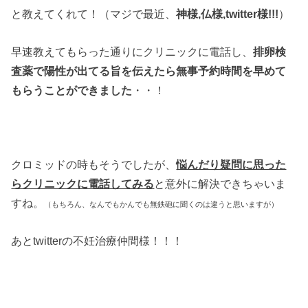
と教えてくれて！（マジで最近、
神様,仏様,twitter様!!!
）
早速教えてもらった通りにクリニックに電話し、
排卵検
査薬で陽性が出てる旨を伝えたら無事予約時間を早めて
もらうことができました
・・！
クロミッドの時もそうでしたが、
悩んだり疑問に思った
らクリニックに電話してみる
と意外に解決できちゃいま
すね。
（もちろん、なんでもかんでも無鉄砲に聞くのは違うと思いますが）
あとtwitterの不妊治療仲間様！！！