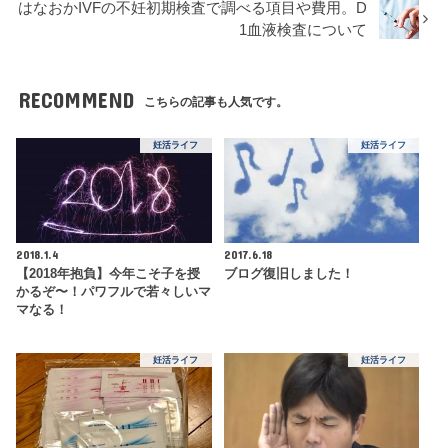
はなおかIVFの不妊初期検査で調べる項目や費用。D
1血液検査について
RECOMMEND
こちらの記事も人気です。
妊活ライフ
妊活ライフ
2018.1.4
2017.6.18
【2018年抱負】今年こそ子を授
ブログ復旧しました！
かるぞ〜！パワフルで若々しいマ
マなる！
妊活ライフ
妊活ライフ