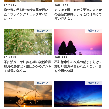
2017.1.24
2016.12.30
海外製の早期妊娠検査薬が届い
カフェで聞こえた女子達のまさか
た！フライングチェックすべき
の会話に動揺。。そこには高くて
か･･･
厚い見えない…
妊活ライフ
妊活ライフ
2018.3.26
2016.9.29
不妊治療中や妊娠初期の花粉症薬
不妊治療中の友達の励まし方は？
服用の影響は？腹圧かかるクシャ
嬉しい言葉や言われたくない一言
ミ対策の為ク…
を今日の体験…
妊活ライフ
妊活ライフ