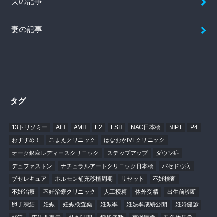
夫の記事
妻の記事
タグ
13トリソミー
AIH
AMH
E2
FSH
NAC日本橋
NIPT
P4
おすすめ！
こまえクリニック
はなおかIVFクリニック
オーク銀座レディースクリニック
ステップアップ
ダウン症
デュファストン
ナチュラルアートクリニック日本橋
バセドウ病
ブセレキュア
ホルモン補充移植周期
リセット
不妊検査
不妊治療
不妊治療クリニック
人工授精
体外受精
出生前診断
卵子凍結
妊娠
妊娠検査薬
妊娠率
妊娠率成績公開
妊婦健診