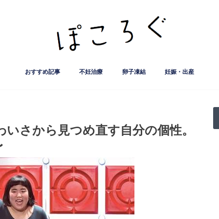
おすすめ記事
不妊治療
卵子凍結
妊娠・出産
妊娠率など治療実績公開
クリニック
人工授精
流産・子宮筋腫など
不妊検査など
サプリ・漢方薬
保険･助成制度など
不妊治療基礎知識
妊活ライフ
葛飾赤十字産院
FMC東京クリニック
出生前診断
ﾅﾁｭﾗﾙｱｰ
はなおか
誠心堂 
こまえク
リプロダ
精液検査
クラミジ
わいさから見つめ直す自分の個性。
〜