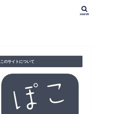
search
ﾄｸﾘﾆｯｸ日本橋(NAC)
IVFクリニック
漢方館
リニック
クション東京（RCT）
ア検査
このサイトについて