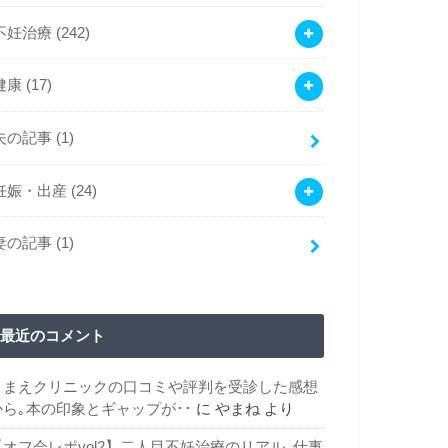
不妊治療
(242)
健康
(17)
夫の記事
(1)
妊娠・出産
(24)
妻の記事
(1)
最近のコメント
こまえクリニックの口コミや評判を受診した感想
から｡本の印象とギャップが･･
に
やまね
より
【オフ会レポvol2】二人目不妊治療のリアル｡仕事